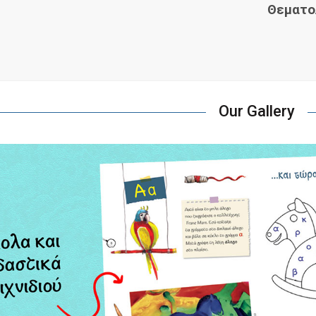
Θεματο
Our Gallery