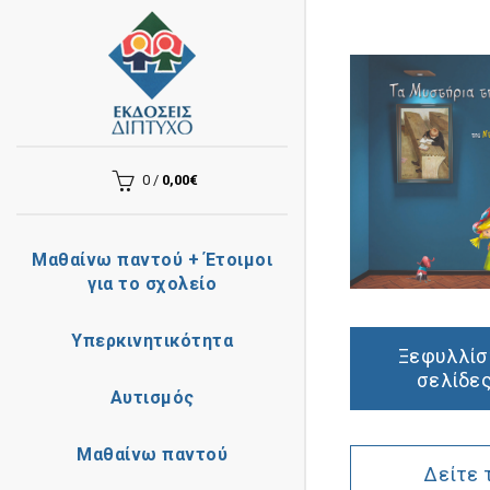
λάθι αγορών
Κλείσε
Κανένα προϊόν στο καλάθι σας.
0
/
0,00
€
Μαθαίνω παντού + Έτοιμοι
για το σχολείο
Υπερκινητικότητα
Ξεφυλλίσ
σελίδες
Αυτισμός
Μαθαίνω παντού
Δείτε 